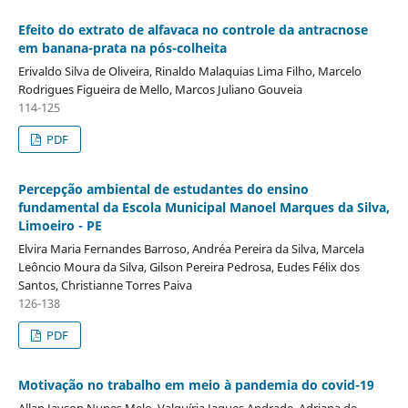
Efeito do extrato de alfavaca no controle da antracnose
em banana-prata na pós-colheita
Erivaldo Silva de Oliveira, Rinaldo Malaquias Lima Filho, Marcelo
Rodrigues Figueira de Mello, Marcos Juliano Gouveia
114-125
PDF
Percepção ambiental de estudantes do ensino
fundamental da Escola Municipal Manoel Marques da Silva,
Limoeiro - PE
Elvira Maria Fernandes Barroso, Andréa Pereira da Silva, Marcela
Leôncio Moura da Silva, Gilson Pereira Pedrosa, Eudes Félix dos
Santos, Christianne Torres Paiva
126-138
PDF
Motivação no trabalho em meio à pandemia do covid-19
Allan Jayson Nunes Melo, Valquíria Jaques Andrade, Adriana de