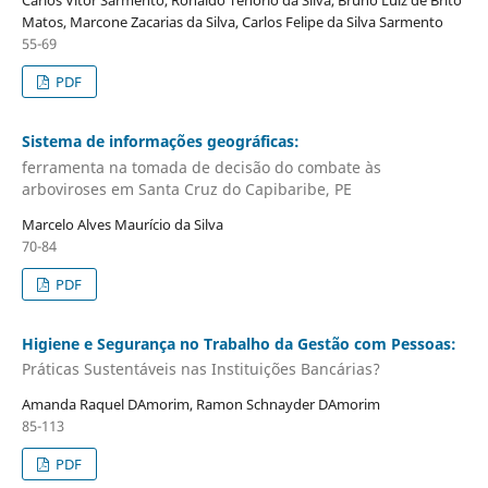
Carlos Vitor Sarmento, Ronaldo Tenório da Silva, Bruno Luiz de Brito
Matos, Marcone Zacarias da Silva, Carlos Felipe da Silva Sarmento
55-69
PDF
Sistema de informações geográficas:
ferramenta na tomada de decisão do combate às
arboviroses em Santa Cruz do Capibaribe, PE
Marcelo Alves Maurício da Silva
70-84
PDF
Higiene e Segurança no Trabalho da Gestão com Pessoas:
Práticas Sustentáveis nas Instituições Bancárias?
Amanda Raquel DAmorim, Ramon Schnayder DAmorim
85-113
PDF