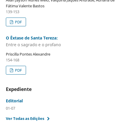
Fátima Valente Bastos
139-153
PDF
O Êxtase de Santa Tereza:
Entre o sagrado e o profano
Priscilla Pontes Alexandre
154-168
PDF
Expediente
Editorial
01-07
Ver Todas as Edições