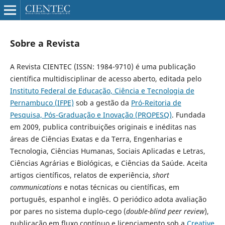
Sobre a Revista
A Revista CIENTEC (ISSN: 1984-9710) é uma publicação
científica multidisciplinar de acesso aberto, editada pelo
Instituto Federal de Educação, Ciência e Tecnologia de
Pernambuco (IFPE)
sob a gestão da
Pró-Reitoria de
Pesquisa, Pós-Graduação e Inovação (PROPESQ)
. Fundada
em 2009, publica contribuições originais e inéditas nas
áreas de Ciências Exatas e da Terra, Engenharias e
Tecnologia, Ciências Humanas, Sociais Aplicadas e Letras,
Ciências Agrárias e Biológicas, e Ciências da Saúde. Aceita
artigos científicos, relatos de experiência,
short
communications
e notas técnicas ou científicas, em
português, espanhol e inglês. O periódico adota avaliação
por pares no sistema duplo-cego (
double-blind peer review
),
publicação em fluxo contínuo e licenciamento sob a
Creative