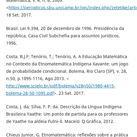
Matemática, v. 4, n. 6, 2009.
<
https://periodicos.sbu.unicamp.br/ojs/index.php/zetetike/art
18 Set. 2017.
Brasil. Lei 9.394, 20 de dezembro de 1996. Presidência da
república, Casa Civil Subchefia para assuntos jurídicos.
1996.
Costa, B.J.F; Tenório, T.; Tenório, A. A Educação Matemática
no Contexto da Etnomatemática Indígena Xavante: um jogo
de probabilidade condicional. Bolema, Rio Claro (SP), v. 28,
n.50, p.1095-1116, Ago 2013. <
http://www.scielo.br/pdf/bolema/v28n50/1980-4415-
bolema-28-50-1095.pdf
>. 23 Set. 2017.
Costa, J. da; Silva, F. P. da. Descrição da Língua Indígena
Brasileira Yaathe: Um ponto de partida para os professores
de Yaathe na aldeia Fulni-ô. Maceió: Q Gráfica, 2012.
Chieus Junior, G. Etnomatemática: reflexões sobre a prática