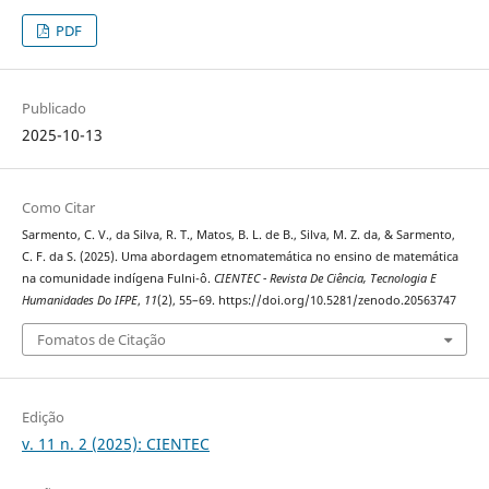
PDF
Publicado
2025-10-13
Como Citar
Sarmento, C. V., da Silva, R. T., Matos, B. L. de B., Silva, M. Z. da, & Sarmento,
C. F. da S. (2025). Uma abordagem etnomatemática no ensino de matemática
na comunidade indígena Fulni-ô.
CIENTEC - Revista De Ciência, Tecnologia E
Humanidades Do IFPE
,
11
(2), 55–69. https://doi.org/10.5281/zenodo.20563747
Fomatos de Citação
Edição
v. 11 n. 2 (2025): CIENTEC