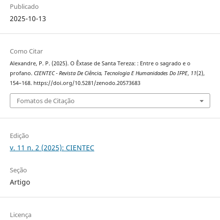
Publicado
2025-10-13
Como Citar
Alexandre, P. P. (2025). O Êxtase de Santa Tereza: : Entre o sagrado e o
profano.
CIENTEC - Revista De Ciência, Tecnologia E Humanidades Do IFPE
,
11
(2),
154–168. https://doi.org/10.5281/zenodo.20573683
Fomatos de Citação
Edição
v. 11 n. 2 (2025): CIENTEC
Seção
Artigo
Licença