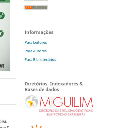
Informações
Para Leitores
Para Autores
Para Bibliotecários
Diretórios, Indexadores &
Bases de dados
025).
logia E