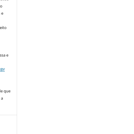
ao
 e
eito
ssa e
 BY
de que
 a