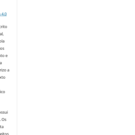
a
 4.0
rito
l,
ola
dos
to e
a
rizo a
exto
ico
ossui
. Os
ita
reitos