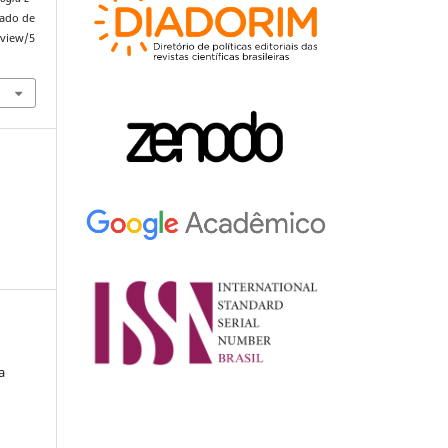
rado de
/view/5
a