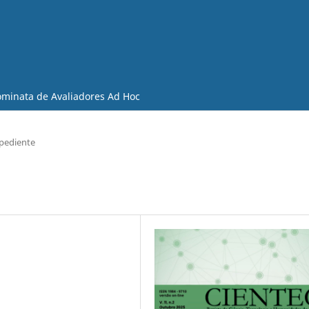
minata de Avaliadores Ad Hoc
pediente