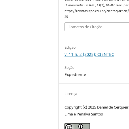
Humanidades Do IFPE
,
11
(2), 01–07. Recupe
https://revistas.ifpe.edu.br/cientec/article
25
Fomatos de Citação
Edição
v. 11 n. 2 (2025): CIENTEC
Seção
Expediente
Licença
Copyright (c) 2025 Daniel de Cerqueir
Lima e Penalva Santos