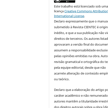
Este trabalho está licenciado sob um
licença
Creative Commons Attribution
International License
.
Declaro expressamente que o manusc
submetido à Revista CIENTEC é origina
inédito, e que a sua publicação não vi
direitos de terceiros. Os autores lista
aprovaram a versão final do documen
assumem a responsabilidade exclusiv
pelas opiniões emitidas na obra. Auto
revisão gramatical e ortográfica do t
pela equipe editorial, desde que não
acarrete alteração de conteúdo empír
ou teórico.
Declaro que a elaboração do artigo p
caráter acadêmico e não remunerado
autores mantêm a titularidade irrestr
dos direitos autorais sobre a obra (di