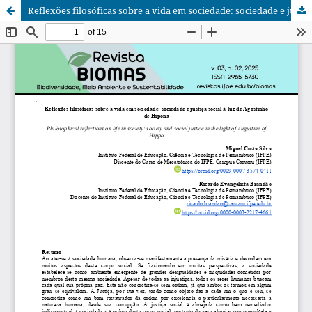
Reflexões filosóficas sobre a vida em sociedade: sociedade e justiça social à luz de Agostinho de Hipona