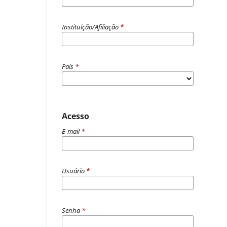
Instituição/Afiliação
*
País
*
Acesso
E-mail
*
Usuário
*
Senha
*