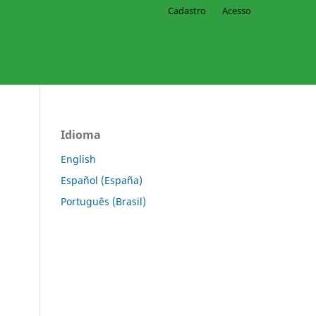
Cadastro
Acesso
Idioma
English
Español (España)
Português (Brasil)