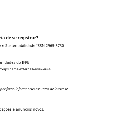
ia de se registrar?
Revista BIOMAS - Biodiversidade, Meio Ambiente e Sustentabilidade ISSN 2965-5730
anidades do IFPE
groups.name.externalReviewer##
por favor, informe seus assuntos de interesse.
icações e anúncios novos.