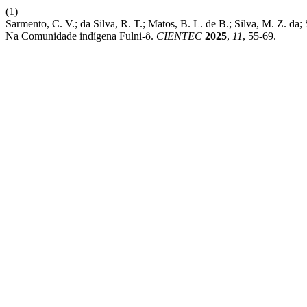
(1)
Sarmento, C. V.; da Silva, R. T.; Matos, B. L. de B.; Silva, M. Z.
Na Comunidade indígena Fulni-ô.
CIENTEC
2025
,
11
, 55-69.